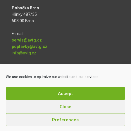
Pobočka Brno
Hlinky 487/35
603 00 Brno
E-mail:
servis@avtg.cz
poptavky@avtg.cz
info@avtg.cz
Telefon:
+420 774 189 182
We use cookies to optimize our website and our services.
Accept
Close
Zásady cookies (EU)
Preferences
Copyright © 2026 AVT GROUP a.s.