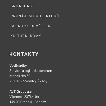
BROADCAST
PRONÁJEM PROJEKTORŮ
SCÉNICKÉ OSVĚTLENÍ
KULTURNÍ DOMY
KONTAKTY
Voděrádky
Servisní a logistické centrum
Krabošická 60
251 01 Voděrádky, Říčany
AVT Group a.s
.
V lomech 2376/10a
149 00 Praha 4 - Chodov